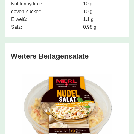
Kohlenhydrate:
10 g
davon Zucker:
10 g
Eiweiß:
1.1 g
Salz:
0.98 g
Weitere Beilagensalate