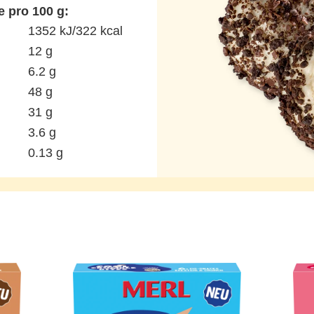
e pro 100 g:
1352 kJ/322 kcal
12 g
6.2 g
48 g
31 g
3.6 g
0.13 g