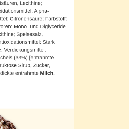
tsäuren, Lecithine;
idationsmittel: Alpha-
el: Citronensäure; Farbstoff:
toren: Mono- und Diglyceride
ithine; Speisesalz,
tioxidationsmittel: Stark
e; Verdickungsmittel:
lcheis (33%) [entrahmte
ruktose Sirup, Zucker,
Emulgator: Mono- und Diglycerid
edickte entrahmte
Milch
,