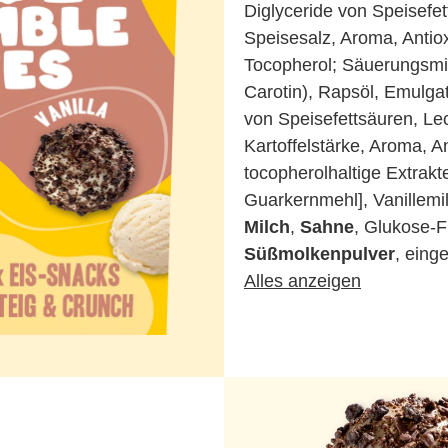
Diglyceride von Speisefet
Speisesalz, Aroma, Antiox
Tocopherol; Säuerungsmitt
Carotin), Rapsöl, Emulga
von Speisefettsäuren, Lec
Kartoffelstärke, Aroma, An
tocopherolhaltige Extrakt
Guarkernmehl], Vanillemi
Milch
,
Sahne
, Glukose-F
Süßmolkenpulver
, eing
Alles anzeigen